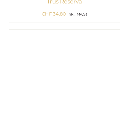
Trus Reserva
CHF
34.80
inkl. MwSt
IN DEN WARENKORB
/
DETAILS