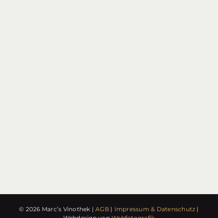
© 2026 Marc’s Vinothek |
AGB
|
Impressum & Datenschutz
|
Webdesign von
Webfotografik