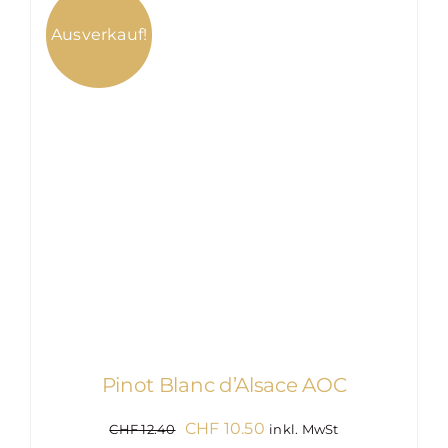
Ausverkauf!
IN DEN WARENKORB
/
DETAILS
Pinot Blanc d’Alsace AOC
Ursprünglicher
Aktueller
CHF
10.50
CHF
12.40
inkl. MwSt