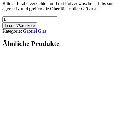
Bitte auf Tabs verzichten und mit Pulver waschen. Tabs sind
aggressiv und greifen die Oberfläche aller Gläser an.
1er
Designkarton
In den Warenkorb
Gabriel-
Kategorie:
Gabriel Glas
Glas
StandArt
Ähnliche Produkte
Menge