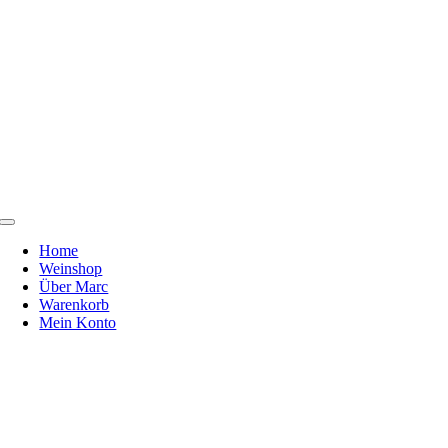
Toggle
Navigation
Home
Weinshop
Über Marc
Warenkorb
Mein Konto