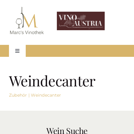
Skip
to
content
Toggle
Navigation
HOME
Weindecanter
WEINSHOP
ÜBER MARC
Zubehör
|
Weindecanter
WARENKORB
MEIN KONTO
Wein Suche