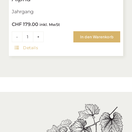
Jahrgang
CHF
179.00
inkl. MwSt
In den Warenkorb
1er
Designkarton
Details
Weindecanter
Alpha
Menge